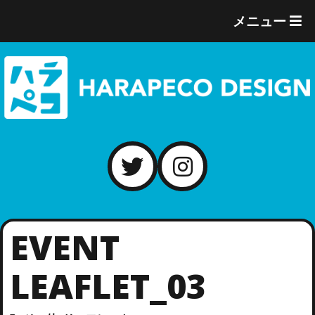
T
メニュー
O
G
G
L
E
M
E
N
U
EVENT
LEAFLET_03