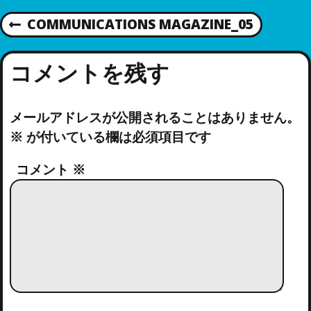
投
COMMUNICATIONS MAGAZINE_05
前
の
稿
投
コメントを残す
稿
ナ
:
ビ
メールアドレスが公開されることはありません。
※
が付いている欄は必須項目です
ゲ
コメント
※
ー
シ
ョ
ン