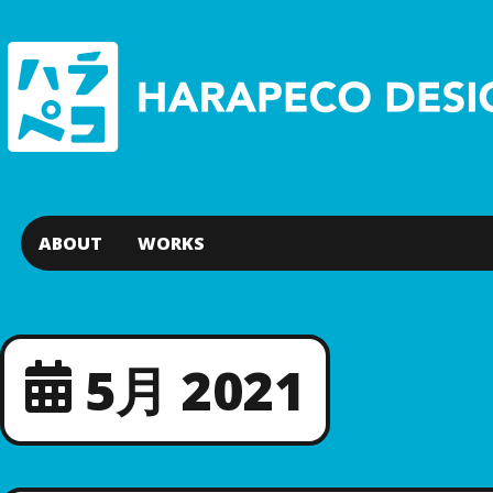
ABOUT
WORKS
5月 2021